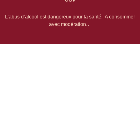
L’abus d’alcool est dangereux pour la santé. A consommer
avec modération…
Copyright Rêves de Vins 2026
Accueil
Les Vins
Les Domaines