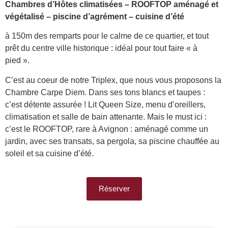
Chambres d’Hôtes climatisées – ROOFTOP aménagé et
végétalisé – piscine d’agrément – cuisine d’été
à 150m des remparts pour le calme de ce quartier, et tout
prêt du centre ville historique : idéal pour tout faire « à
pied ».
C’est au coeur de notre Triplex, que nous vous proposons la
Chambre Carpe Diem. Dans ses tons blancs et taupes :
c’est détente assurée ! Lit Queen Size, menu d’oreillers,
climatisation et salle de bain attenante. Mais le must ici :
c’est le ROOFTOP, rare à Avignon : aménagé comme un
jardin, avec ses transats, sa pergola, sa piscine chauffée au
soleil et sa cuisine d’été.
Réserver
11 - chambre d_hôtes climatisée Avignon- rooftop -
3-chambre d_hôtes climatisée Avignon - chambres
2- chambre d_hôtes climatisée Avignon - Rëves de
5- chambre d_hôtes climatisée Avignon - Rêves de
6- chambre d_hôtes climatisée Avignon - Rêves de
4- chambre d_hôtes climatisée Avignon- Rêves de
9 - chambre d_hôtes climatisée Avignon- rooftop -
1-chambre d_hôtes climatisée Avignon- Rêves de
7-chambre d_hôtes climatisée Avignon- Rêves de
8 - chambre d_hôtes climatisée Avignon - piscine
10 - chambre d_hôtes climatisée Avignon - petit
13 - chambre d_hôtes climatisée Avignon - petit
déjeuner rooftop - Rêves de vins
déjeuner rooftop - Rêves de vins
rooftop - Rëves de vins
vins - décoration
Rêves de vins
Rêves de vins
d_hôtes
vins
vins
vins
vins
vins